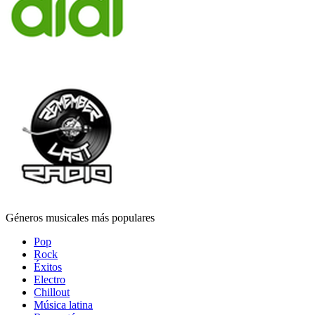
Géneros musicales más populares
Pop
Rock
Éxitos
Electro
Chillout
Música latina