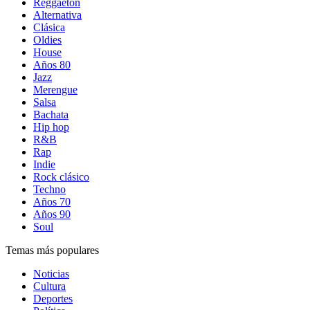
Reggaetón
Alternativa
Clásica
Oldies
House
Años 80
Jazz
Merengue
Salsa
Bachata
Hip hop
R&B
Rap
Indie
Rock clásico
Techno
Años 70
Años 90
Soul
Temas más populares
Noticias
Cultura
Deportes