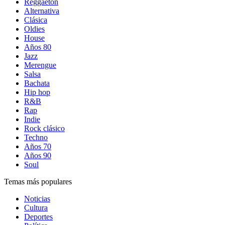
Reggaetón
Alternativa
Clásica
Oldies
House
Años 80
Jazz
Merengue
Salsa
Bachata
Hip hop
R&B
Rap
Indie
Rock clásico
Techno
Años 70
Años 90
Soul
Temas más populares
Noticias
Cultura
Deportes