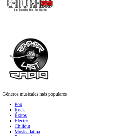
Géneros musicales más populares
Pop
Rock
Éxitos
Electro
Chillout
Música latina