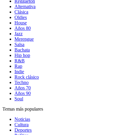
Reggaetón
Alternativa
Clásica
Oldies
House
Años 80
Jazz
Merengue
Salsa
Bachata
Hip hop
R&B
Rap
Indie
Rock clásico
Techno
Años 70
Años 90
Soul
Temas más populares
Noticias
Cultura
Deportes