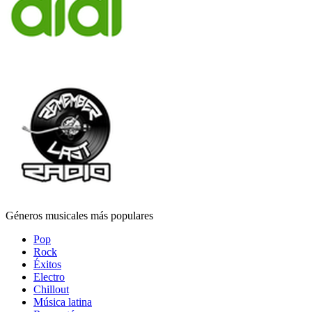
Géneros musicales más populares
Pop
Rock
Éxitos
Electro
Chillout
Música latina