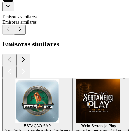
Emisoras similares
Emisoras similares
Emisoras similares
ESTAÇAO SAP
Rádio Sertanejo Play
São Paulo, Listas de éxitos, Sertanejo
Santa Fe, Sertanejo, Oldies
Be