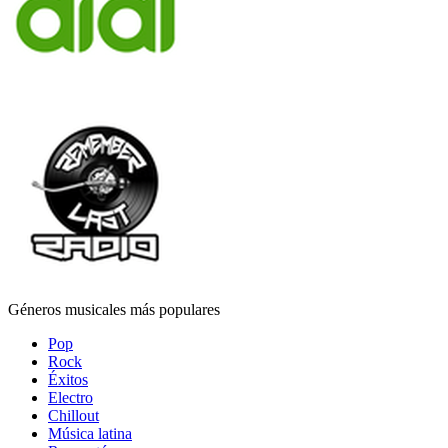
Géneros musicales más populares
Pop
Rock
Éxitos
Electro
Chillout
Música latina