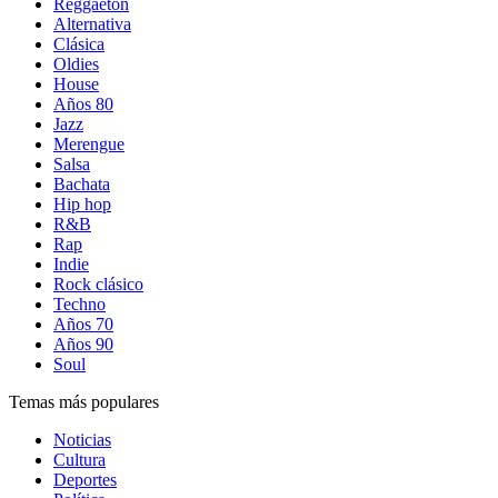
Reggaetón
Alternativa
Clásica
Oldies
House
Años 80
Jazz
Merengue
Salsa
Bachata
Hip hop
R&B
Rap
Indie
Rock clásico
Techno
Años 70
Años 90
Soul
Temas más populares
Noticias
Cultura
Deportes