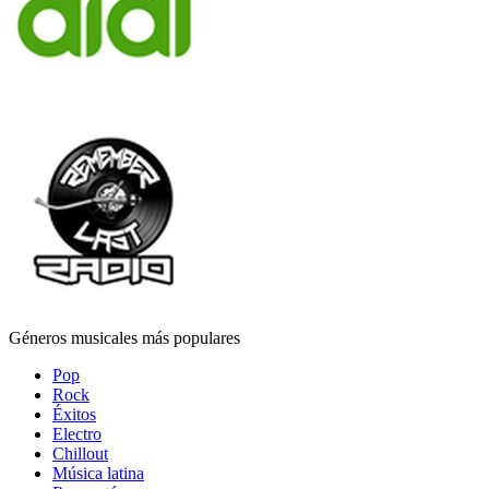
Géneros musicales más populares
Pop
Rock
Éxitos
Electro
Chillout
Música latina