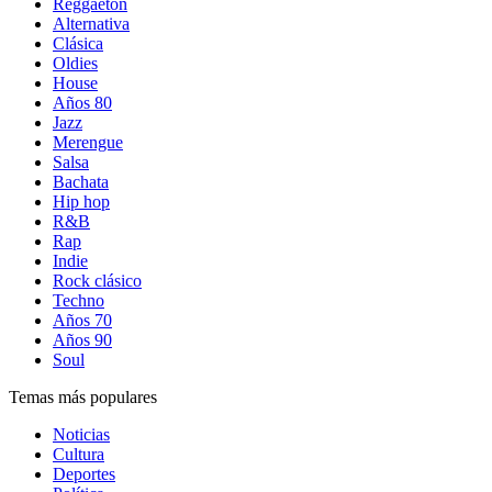
Reggaetón
Alternativa
Clásica
Oldies
House
Años 80
Jazz
Merengue
Salsa
Bachata
Hip hop
R&B
Rap
Indie
Rock clásico
Techno
Años 70
Años 90
Soul
Temas más populares
Noticias
Cultura
Deportes