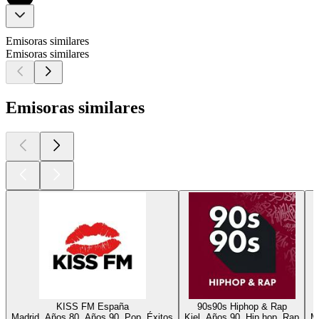
Emisoras similares
Emisoras similares
Emisoras similares
KISS FM España
90s90s Hiphop & Rap
Madrid, Años 80, Años 90, Pop, Éxitos
Kiel, Años 90, Hip hop, Rap
M