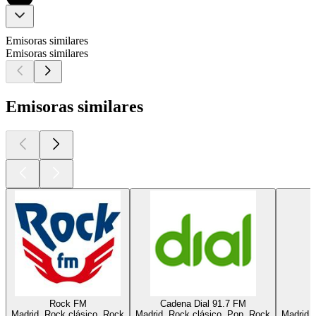
Emisoras similares
Emisoras similares
Emisoras similares
Rock FM
Cadena Dial 91.7 FM
Madrid, Rock clásico, Rock
Madrid, Rock clásico, Pop, Rock
Madrid, 