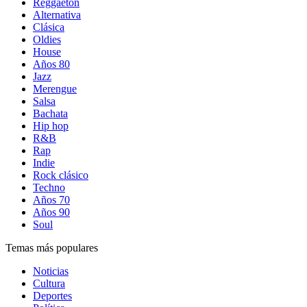
Reggaetón
Alternativa
Clásica
Oldies
House
Años 80
Jazz
Merengue
Salsa
Bachata
Hip hop
R&B
Rap
Indie
Rock clásico
Techno
Años 70
Años 90
Soul
Temas más populares
Noticias
Cultura
Deportes