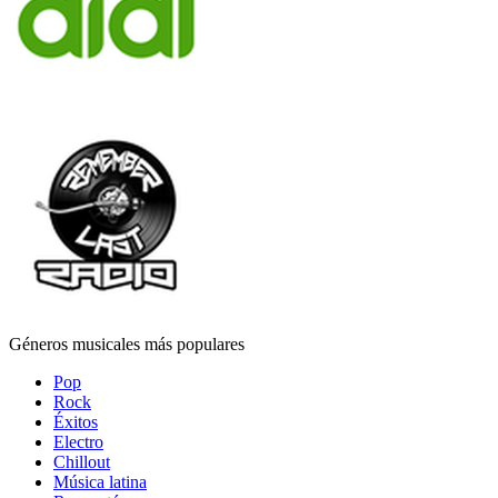
Géneros musicales más populares
Pop
Rock
Éxitos
Electro
Chillout
Música latina