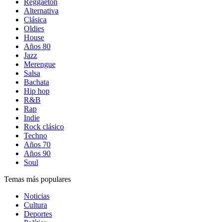
Reggaetón
Alternativa
Clásica
Oldies
House
Años 80
Jazz
Merengue
Salsa
Bachata
Hip hop
R&B
Rap
Indie
Rock clásico
Techno
Años 70
Años 90
Soul
Temas más populares
Noticias
Cultura
Deportes