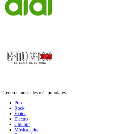
Géneros musicales más populares
Pop
Rock
Éxitos
Electro
Chillout
Música latina