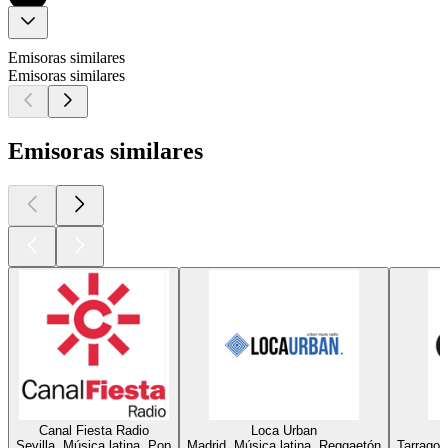
Emisoras similares
Emisoras similares
Emisoras similares
Canal Fiesta Radio
Loca Urban
Sevilla, Música latina, Pop
Madrid, Música latina, Reggaetón
Tarragon