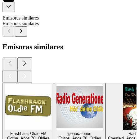
Emisoras similares
Emisoras similares
Emisoras similares
Flashback Oldie FM
generationen
Radio
Gotha, Años 70, Oldies
Éxitos, Años 70, Oldies
Coesfeld, Años 8