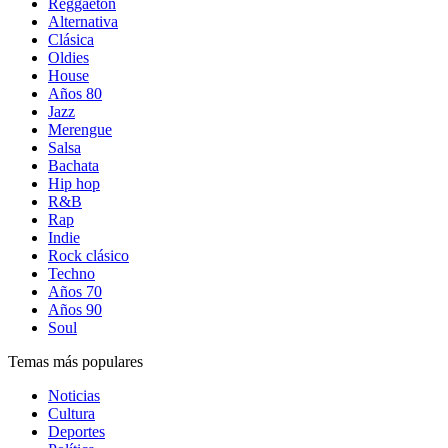
Reggaetón
Alternativa
Clásica
Oldies
House
Años 80
Jazz
Merengue
Salsa
Bachata
Hip hop
R&B
Rap
Indie
Rock clásico
Techno
Años 70
Años 90
Soul
Temas más populares
Noticias
Cultura
Deportes