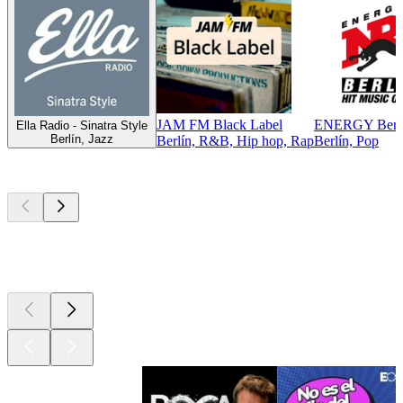
JAM FM Black Label
ENERGY Berl
Ella Radio - Sinatra Style
Berlín, Jazz
Berlín, R&B, Hip hop, Rap
Berlín, Pop
Los mejores
podcasts
Los mejores
podcasts
Los mejores
podcasts