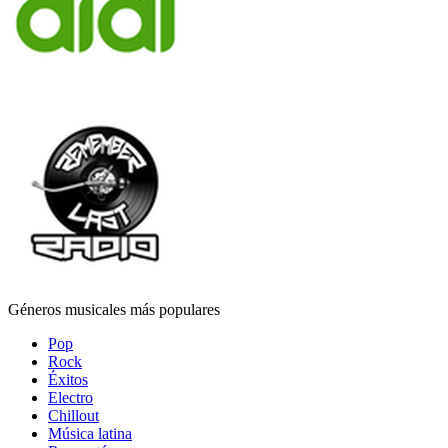
Géneros musicales más populares
Pop
Rock
Éxitos
Electro
Chillout
Música latina