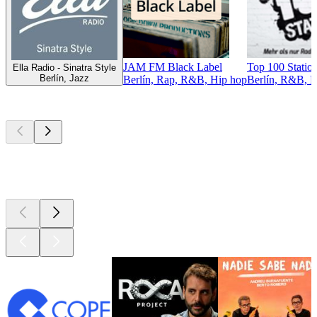
JAM FM Black Label
Top 100 Statio
Ella Radio - Sinatra Style
Berlín, Jazz
Berlín, Rap, R&B, Hip hop
Berlín, R&B, H
Los mejores
podcasts
Los mejores
podcasts
Los mejores
podcasts