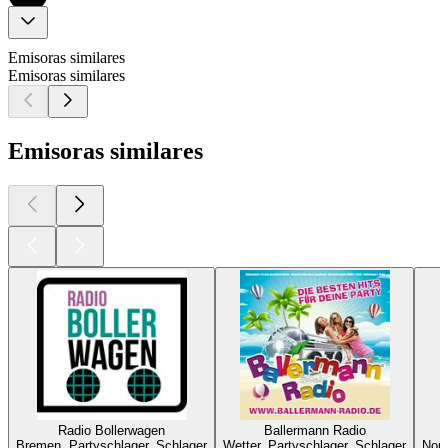
Emisoras similares
Emisoras similares
Emisoras similares
Radio Bollerwagen
Ballermann Radio
Bremen, Partyschlager, Schlager
Wetter, Partyschlager, Schlager
Nord