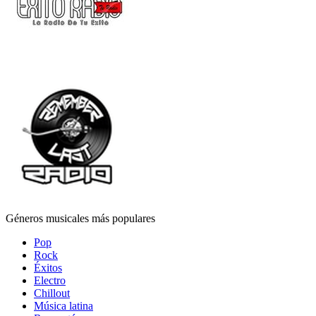
Géneros musicales más populares
Pop
Rock
Éxitos
Electro
Chillout
Música latina