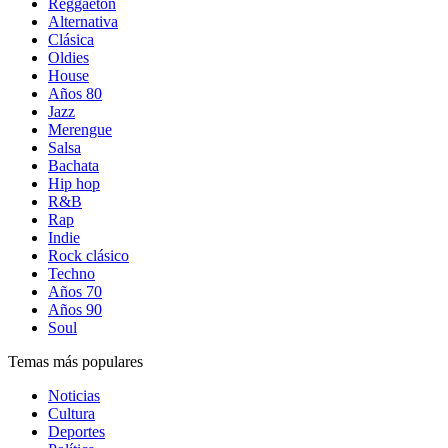
Reggaetón
Alternativa
Clásica
Oldies
House
Años 80
Jazz
Merengue
Salsa
Bachata
Hip hop
R&B
Rap
Indie
Rock clásico
Techno
Años 70
Años 90
Soul
Temas más populares
Noticias
Cultura
Deportes