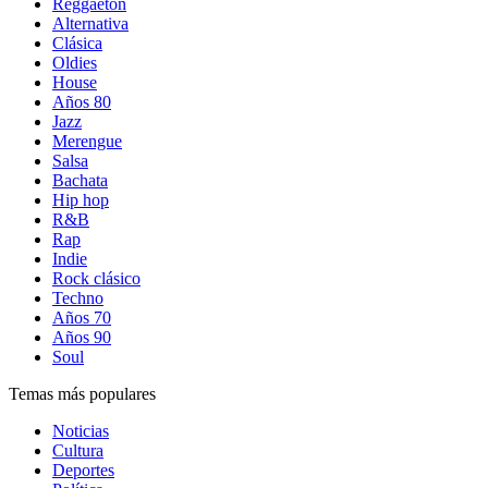
Reggaetón
Alternativa
Clásica
Oldies
House
Años 80
Jazz
Merengue
Salsa
Bachata
Hip hop
R&B
Rap
Indie
Rock clásico
Techno
Años 70
Años 90
Soul
Temas más populares
Noticias
Cultura
Deportes