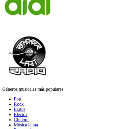
Géneros musicales más populares
Pop
Rock
Éxitos
Electro
Chillout
Música latina