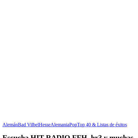
Alemán
Bad Vilbel
Hesse
Alemania
Pop
Top 40 & Listas de éxitos
Escucha HIT RADIO FFH, hr3 y muchas