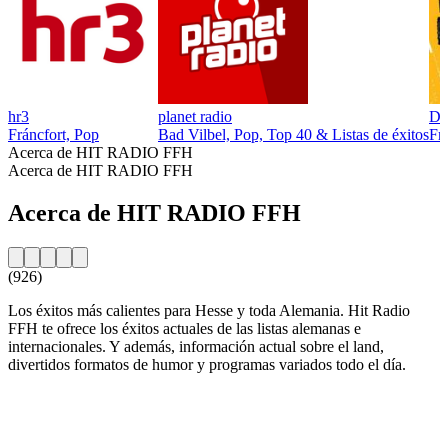
hr3
planet radio
DA
Fráncfort, Pop
Bad Vilbel, Pop, Top 40 & Listas de éxitos
Frá
Acerca de HIT RADIO FFH
Acerca de HIT RADIO FFH
Acerca de HIT RADIO FFH
(926)
Los éxitos más calientes para Hesse y toda Alemania. Hit Radio
FFH te ofrece los éxitos actuales de las listas alemanas e
internacionales. Y además, información actual sobre el land,
divertidos formatos de humor y programas variados todo el día.
Sitio web de la emisora