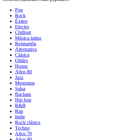
Pop
Rock
Éxitos
Electro
Chillout
Música latina
Reggaetón
Alternativa
Clásica
Oldies
House
Años 80
Jazz
Merengue
Salsa
Bachata
Hip hop
R&B
Rap
Indie
Rock clásico
Techno
Años 70
Años 90