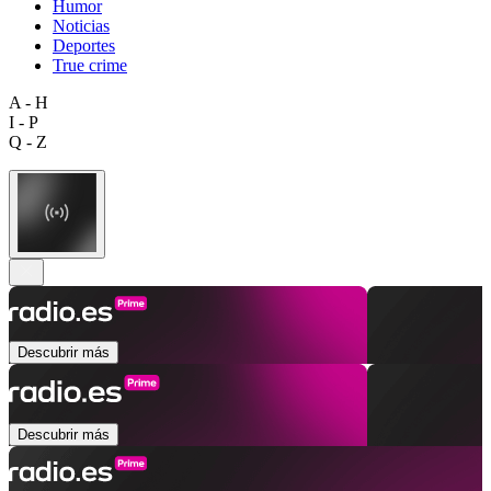
Humor
Noticias
Deportes
True crime
A - H
I - P
Q - Z
Descubrir más
Descubrir más