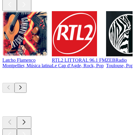
Latcho Flamenco
RTL2 LITTORAL 96.1 FM
ZEBRadio
Montpellier, Música latina
Le Cap d'Agde, Rock, Pop
Toulouse, Pop, 
Los mejores
podcasts
Los mejores
podcasts
Los mejores
podcasts