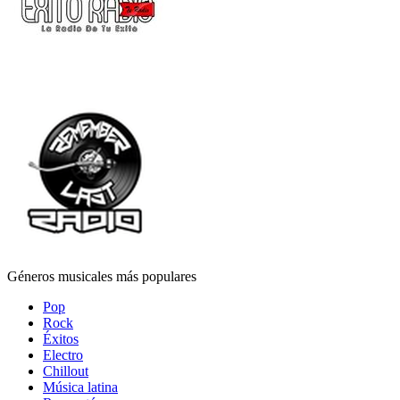
Géneros musicales más populares
Pop
Rock
Éxitos
Electro
Chillout
Música latina