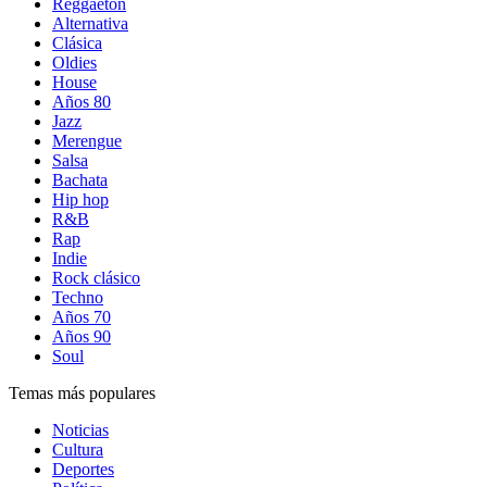
Reggaetón
Alternativa
Clásica
Oldies
House
Años 80
Jazz
Merengue
Salsa
Bachata
Hip hop
R&B
Rap
Indie
Rock clásico
Techno
Años 70
Años 90
Soul
Temas más populares
Noticias
Cultura
Deportes