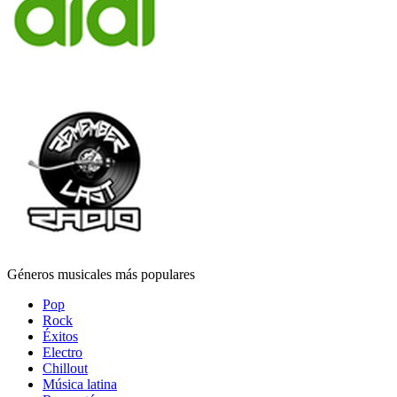
Géneros musicales más populares
Pop
Rock
Éxitos
Electro
Chillout
Música latina