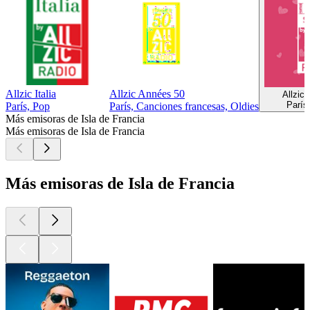
Allzic Italia
Allzic Années 50
Allzic
París
París, Pop
París, Canciones francesas, Oldies
Más emisoras de Isla de Francia
Más emisoras de Isla de Francia
Más emisoras de Isla de Francia