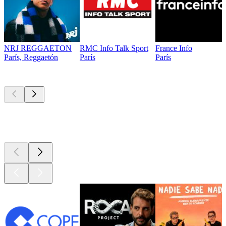
NRJ REGGAETON
RMC Info Talk Sport
France Info
París, Reggaetón
París
París
Los mejores
podcasts
Los mejores
podcasts
Los mejores
podcasts