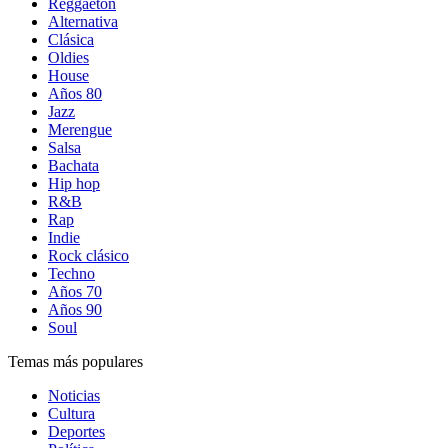
Reggaetón
Alternativa
Clásica
Oldies
House
Años 80
Jazz
Merengue
Salsa
Bachata
Hip hop
R&B
Rap
Indie
Rock clásico
Techno
Años 70
Años 90
Soul
Temas más populares
Noticias
Cultura
Deportes