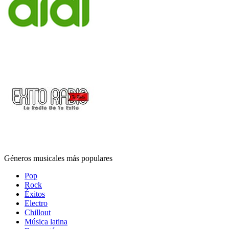
Géneros musicales más populares
Pop
Rock
Éxitos
Electro
Chillout
Música latina