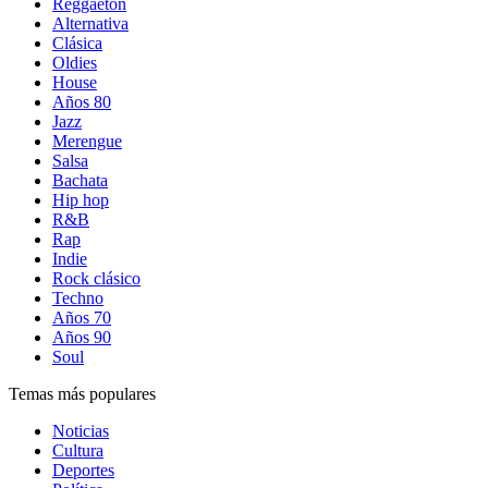
Reggaetón
Alternativa
Clásica
Oldies
House
Años 80
Jazz
Merengue
Salsa
Bachata
Hip hop
R&B
Rap
Indie
Rock clásico
Techno
Años 70
Años 90
Soul
Temas más populares
Noticias
Cultura
Deportes