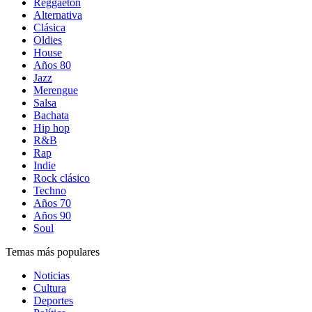
Reggaetón
Alternativa
Clásica
Oldies
House
Años 80
Jazz
Merengue
Salsa
Bachata
Hip hop
R&B
Rap
Indie
Rock clásico
Techno
Años 70
Años 90
Soul
Temas más populares
Noticias
Cultura
Deportes