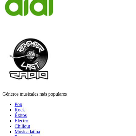
Géneros musicales más populares
Pop
Rock
Éxitos
Electro
Chillout
Música latina