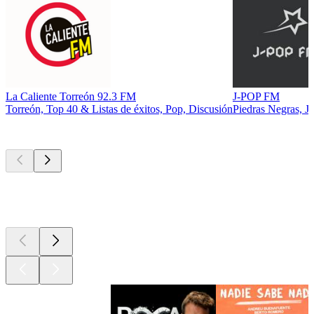
La Caliente Torreón 92.3 FM
J-POP FM
Torreón, Top 40 & Listas de éxitos, Pop, Discusión
Piedras Negras, J
Los mejores
podcasts
Los mejores
podcasts
Los mejores
podcasts