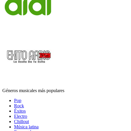
Géneros musicales más populares
Pop
Rock
Éxitos
Electro
Chillout
Música latina