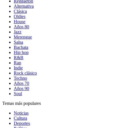
Reggaetón
Alternativa
Clásica
Oldies
House
Años 80
Jazz
Merengue
Salsa
Bachata
Hip hop
R&B
Rap
Indie
Rock clásico
Techno
Años 70
Años 90
Soul
Temas más populares
Noticias
Cultura
Deportes