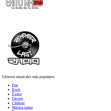
Géneros musicales más populares
Pop
Rock
Éxitos
Electro
Chillout
Música latina