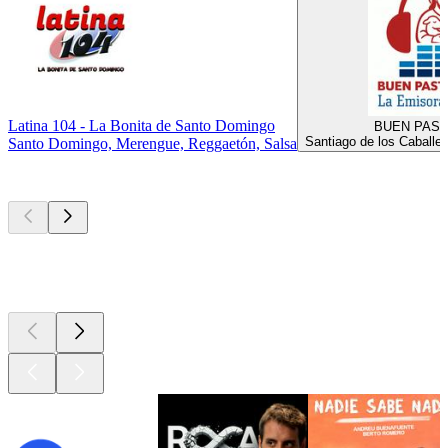
Latina 104 - La Bonita de Santo Domingo
BUEN PAST
Santiago de los Caballe
Santo Domingo, Merengue, Reggaetón, Salsa
Los mejores
podcasts
Los mejores
podcasts
Los mejores
podcasts