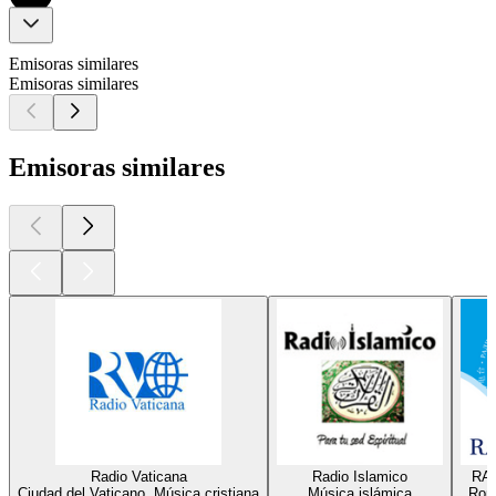
Emisoras similares
Emisoras similares
Emisoras similares
Radio Vaticana
Radio Islamico
RAD
Ciudad del Vaticano, Música cristiana
Música islámica
Roma