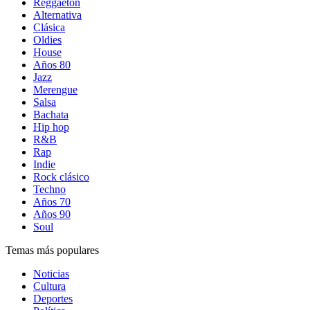
Reggaetón
Alternativa
Clásica
Oldies
House
Años 80
Jazz
Merengue
Salsa
Bachata
Hip hop
R&B
Rap
Indie
Rock clásico
Techno
Años 70
Años 90
Soul
Temas más populares
Noticias
Cultura
Deportes