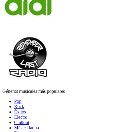
Géneros musicales más populares
Pop
Rock
Éxitos
Electro
Chillout
Música latina