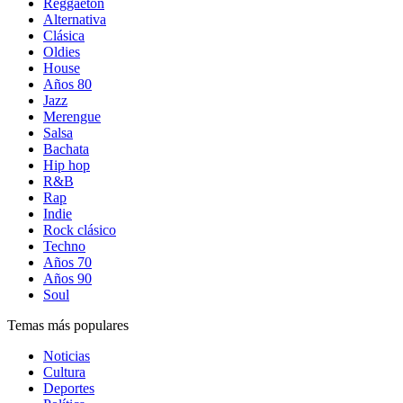
Reggaetón
Alternativa
Clásica
Oldies
House
Años 80
Jazz
Merengue
Salsa
Bachata
Hip hop
R&B
Rap
Indie
Rock clásico
Techno
Años 70
Años 90
Soul
Temas más populares
Noticias
Cultura
Deportes