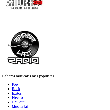
Géneros musicales más populares
Pop
Rock
Éxitos
Electro
Chillout
Música latina