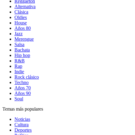
Reggaetón
Alternativa
Clásica
Oldies
House
Años 80
Jazz
Merengue
Salsa
Bachata
Hip hop
R&B
Rap
Indie
Rock clásico
Techno
Años 70
Años 90
Soul
Temas más populares
Noticias
Cultura
Deportes