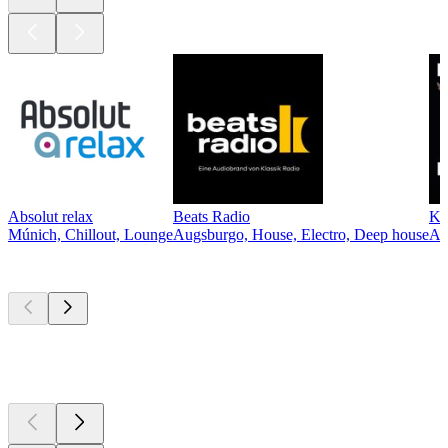
Absolut relax
Beats Radio
Kl
Múnich, Chillout, Lounge
Augsburgo, House, Electro, Deep house
Au
Los mejores
podcasts
Los mejores
podcasts
Los mejores
podcasts