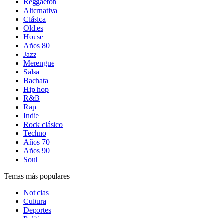
Reggaetón
Alternativa
Clásica
Oldies
House
Años 80
Jazz
Merengue
Salsa
Bachata
Hip hop
R&B
Rap
Indie
Rock clásico
Techno
Años 70
Años 90
Soul
Temas más populares
Noticias
Cultura
Deportes