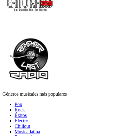
Géneros musicales más populares
Pop
Rock
Éxitos
Electro
Chillout
Música latina