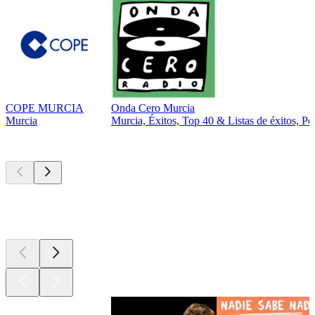
COPE MURCIA
Onda Cero Murcia
Murcia
Murcia, Éxitos, Top 40 & Listas de éxitos, Po
Los mejores
podcasts
Los mejores
podcasts
Los mejores
podcasts