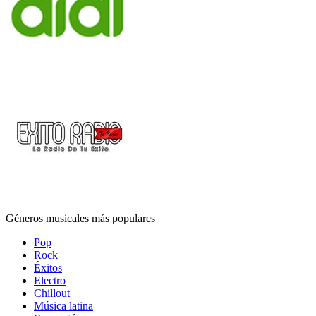
Géneros musicales más populares
Pop
Rock
Éxitos
Electro
Chillout
Música latina