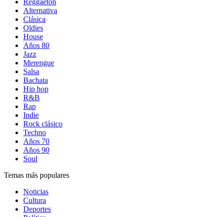
Reggaetón
Alternativa
Clásica
Oldies
House
Años 80
Jazz
Merengue
Salsa
Bachata
Hip hop
R&B
Rap
Indie
Rock clásico
Techno
Años 70
Años 90
Soul
Temas más populares
Noticias
Cultura
Deportes