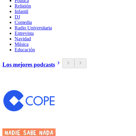
Política
Religión
Infantil
DJ
Comedia
Radio Universitaria
Entrevista
Navidad
Música
Educación
Los mejores podcasts