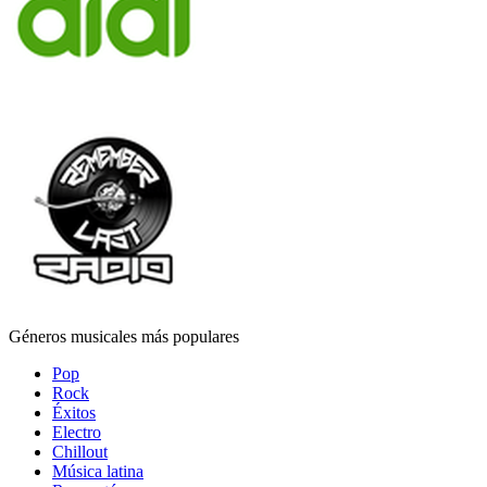
Géneros musicales más populares
Pop
Rock
Éxitos
Electro
Chillout
Música latina