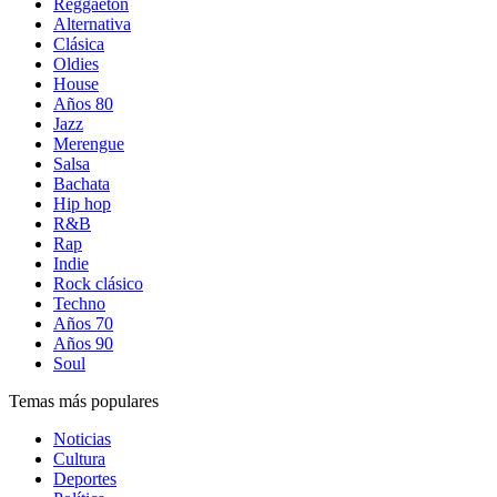
Reggaetón
Alternativa
Clásica
Oldies
House
Años 80
Jazz
Merengue
Salsa
Bachata
Hip hop
R&B
Rap
Indie
Rock clásico
Techno
Años 70
Años 90
Soul
Temas más populares
Noticias
Cultura
Deportes