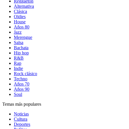
Reggaetón
Alternativa
Clásica
Oldies
House
Años 80
Jazz
Merengue
Salsa
Bachata
Hip hop
R&B
Rap
Indie
Rock clásico
Techno
Años 70
Años 90
Soul
Temas más populares
Noticias
Cultura
Deportes