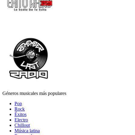
Géneros musicales más populares
Pop
Rock
Éxitos
Electro
Chillout
Música latina