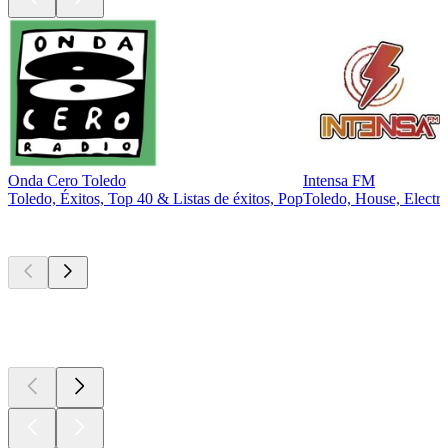
Onda Cero Toledo
Intensa FM
Toledo, Éxitos, Top 40 & Listas de éxitos, Pop
Toledo, House, Electr
Los mejores
podcasts
Los mejores
podcasts
Los mejores
podcasts