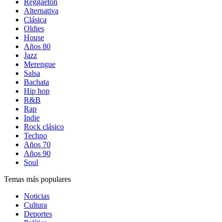
Reggaetón
Alternativa
Clásica
Oldies
House
Años 80
Jazz
Merengue
Salsa
Bachata
Hip hop
R&B
Rap
Indie
Rock clásico
Techno
Años 70
Años 90
Soul
Temas más populares
Noticias
Cultura
Deportes