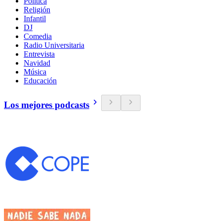
Política
Religión
Infantil
DJ
Comedia
Radio Universitaria
Entrevista
Navidad
Música
Educación
Los mejores podcasts