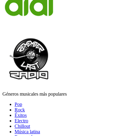
Géneros musicales más populares
Pop
Rock
Éxitos
Electro
Chillout
Música latina