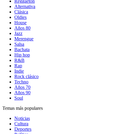
Reggaetón
Alternativa
Clásica
Oldies
House
Años 80
Jazz
Merengue
Salsa
Bachata
Hip hop
R&B
Rap
Indie
Rock clásico
Techno
Años 70
Años 90
Soul
Temas más populares
Noticias
Cultura
Deportes