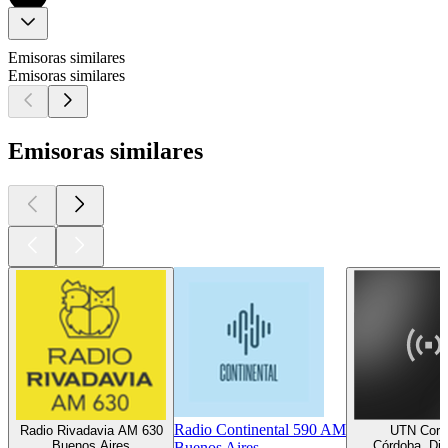
Emisoras similares
Emisoras similares
Emisoras similares
Radio Continental 590 AM
Radio Rivadavia AM 630
UTN Cord
Buenos Aires
Córdoba, Dis
Buenos Aires