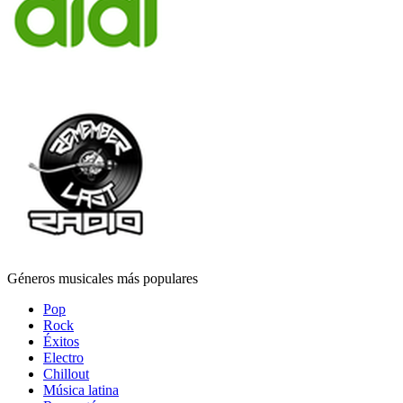
Géneros musicales más populares
Pop
Rock
Éxitos
Electro
Chillout
Música latina