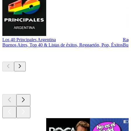
Los 40 Principales Argentina
Rad
Buenos Aires, Top 40 & Listas de éxitos, Reggaetón, Pop, Éxitos
Bue
Los mejores
podcasts
Los mejores
podcasts
Los mejores
podcasts