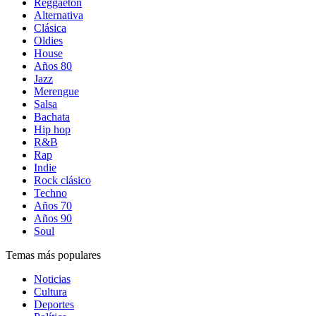
Reggaetón
Alternativa
Clásica
Oldies
House
Años 80
Jazz
Merengue
Salsa
Bachata
Hip hop
R&B
Rap
Indie
Rock clásico
Techno
Años 70
Años 90
Soul
Temas más populares
Noticias
Cultura
Deportes