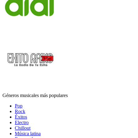
Géneros musicales más populares
Pop
Rock
Éxitos
Electro
Chillout
Música latina