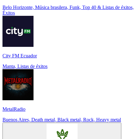
Belo Horizonte, Música brasilera, Funk, Top 40 & Listas de éxitos,
Éxitos
City FM Ecuador
Manta, Listas de éxitos
MetalRadio
Buenos Aires, Death metal, Black metal, Rock, Heavy metal