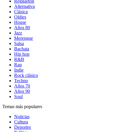
Reggaetón
Alternativa
Clásica
Oldies
House
Años 80
Jazz
Merengue
Salsa
Bachata
Hip hop
R&B
Rap
Indie
Rock clásico
Techno
Años 70
Años 90
Soul
Temas más populares
Noticias
Cultura
Deportes