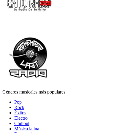
Géneros musicales más populares
Pop
Rock
Éxitos
Electro
Chillout
Música latina