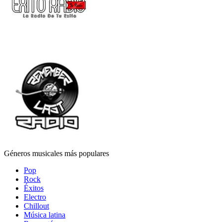
Géneros musicales más populares
Pop
Rock
Éxitos
Electro
Chillout
Música latina