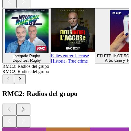
Faites entrer l'accusé
Intégrale Rugby
FTI FTP II: ОТ БО
Deportes, Rugby
Arte, Cine y Te
Historia, True crime
RMC2: Radios del grupo
RMC2: Radios del grupo
RMC2: Radios del grupo