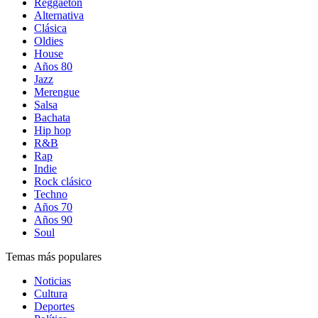
Reggaetón
Alternativa
Clásica
Oldies
House
Años 80
Jazz
Merengue
Salsa
Bachata
Hip hop
R&B
Rap
Indie
Rock clásico
Techno
Años 70
Años 90
Soul
Temas más populares
Noticias
Cultura
Deportes