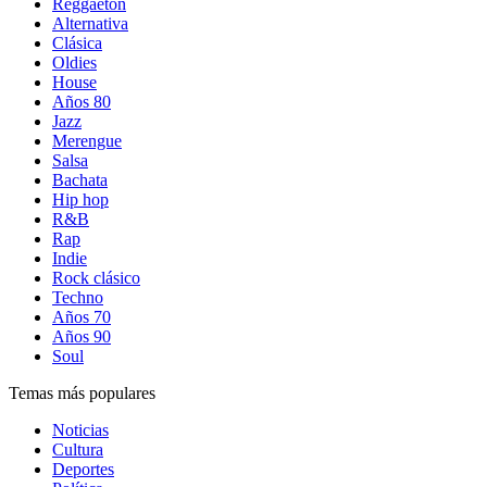
Reggaetón
Alternativa
Clásica
Oldies
House
Años 80
Jazz
Merengue
Salsa
Bachata
Hip hop
R&B
Rap
Indie
Rock clásico
Techno
Años 70
Años 90
Soul
Temas más populares
Noticias
Cultura
Deportes