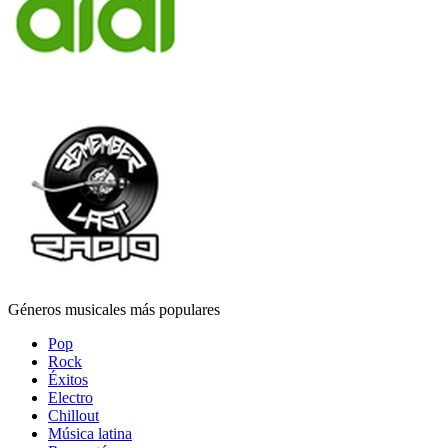
Géneros musicales más populares
Pop
Rock
Éxitos
Electro
Chillout
Música latina