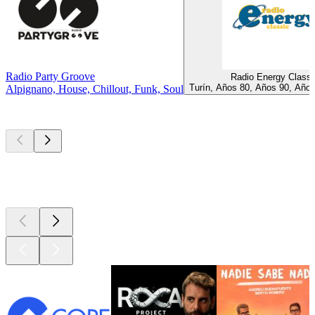
Radio Party Groove
Radio Energy Classi
Turín, Años 80, Años 90, Años
Alpignano, House, Chillout, Funk, Soul
Los mejores
podcasts
Los mejores
podcasts
Los mejores
podcasts