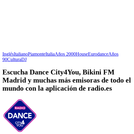
Inglés
Italiano
Piamonte
Italia
Años 2000
House
Eurodance
Años
90
Cultura
DJ
Escucha Dance City4You, Bikini FM
Madrid y muchas más emisoras de todo el
mundo con la aplicación de radio.es