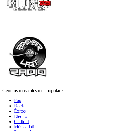
Géneros musicales más populares
Pop
Rock
Éxitos
Electro
Chillout
Música latina