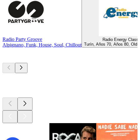
Radio Party Groove
Radio Energy Classi
Turín, Años 70, Años 80, Oldi
Alpignano, Funk, House, Soul, Chillout
Los mejores
podcasts
Los mejores
podcasts
Los mejores
podcasts