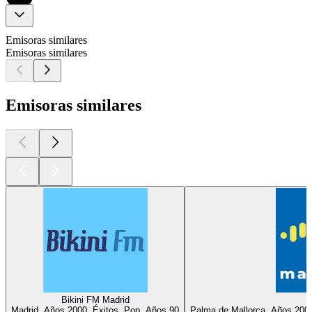
Emisoras similares
Emisoras similares
Emisoras similares
Bikini FM Madrid
m
Madrid, Años 2000, Éxitos, Pop, Años 90
Palma de Mallorca, Años 200