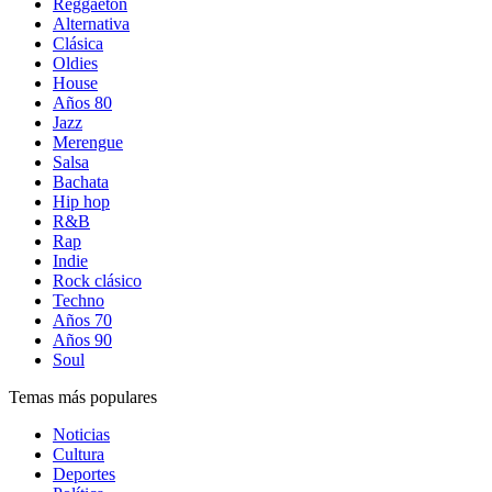
Reggaetón
Alternativa
Clásica
Oldies
House
Años 80
Jazz
Merengue
Salsa
Bachata
Hip hop
R&B
Rap
Indie
Rock clásico
Techno
Años 70
Años 90
Soul
Temas más populares
Noticias
Cultura
Deportes