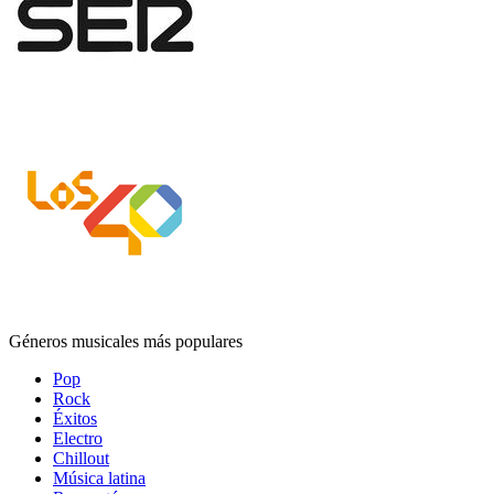
Géneros musicales más populares
Pop
Rock
Éxitos
Electro
Chillout
Música latina