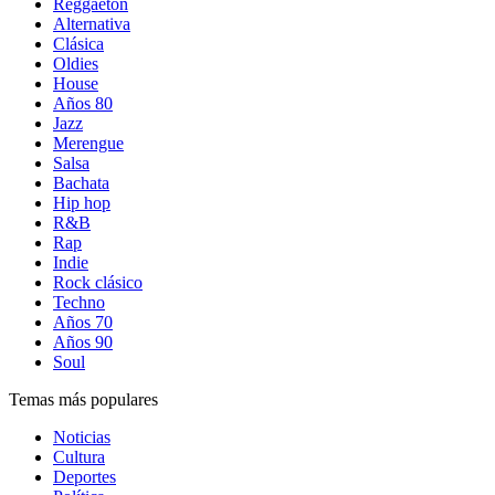
Reggaetón
Alternativa
Clásica
Oldies
House
Años 80
Jazz
Merengue
Salsa
Bachata
Hip hop
R&B
Rap
Indie
Rock clásico
Techno
Años 70
Años 90
Soul
Temas más populares
Noticias
Cultura
Deportes