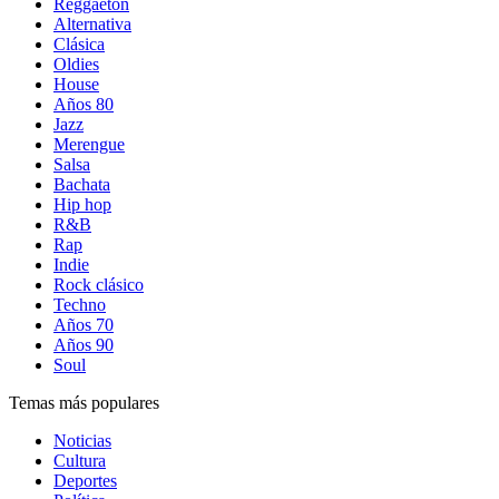
Reggaetón
Alternativa
Clásica
Oldies
House
Años 80
Jazz
Merengue
Salsa
Bachata
Hip hop
R&B
Rap
Indie
Rock clásico
Techno
Años 70
Años 90
Soul
Temas más populares
Noticias
Cultura
Deportes