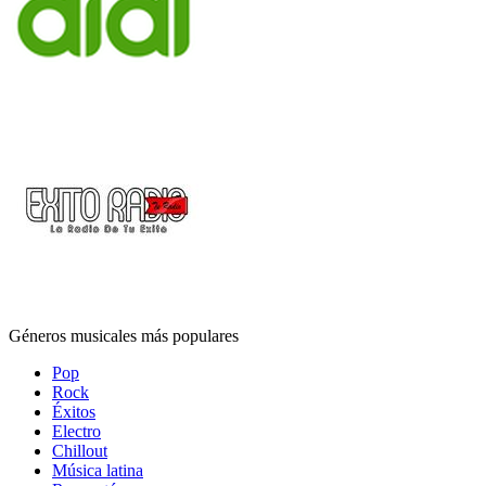
Géneros musicales más populares
Pop
Rock
Éxitos
Electro
Chillout
Música latina