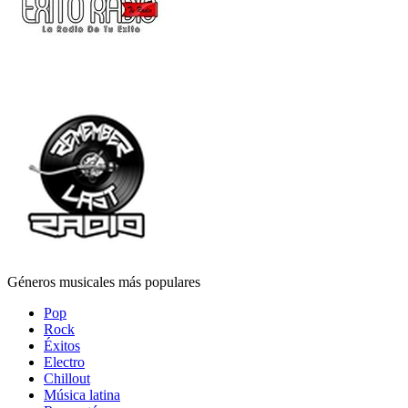
Géneros musicales más populares
Pop
Rock
Éxitos
Electro
Chillout
Música latina