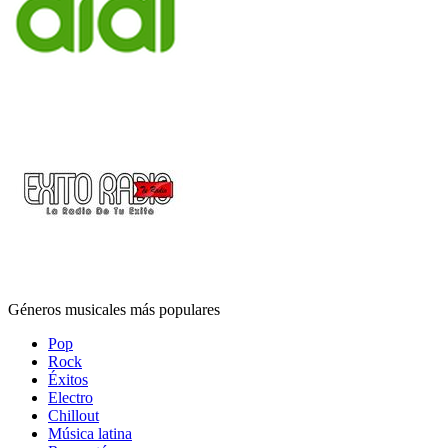
Géneros musicales más populares
Pop
Rock
Éxitos
Electro
Chillout
Música latina