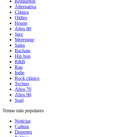
Reggaetón
Alternativa
Clásica
Oldies
House
Años 80
Jazz
Merengue
Salsa
Bachata
Hip hop
R&B
Rap
Indie
Rock clásico
Techno
Años 70
Años 90
Soul
Temas más populares
Noticias
Cultura
Deportes