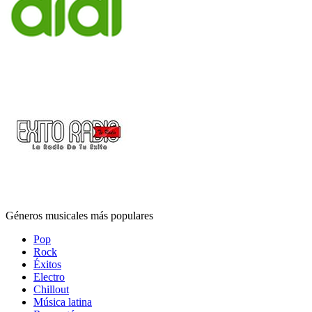
Géneros musicales más populares
Pop
Rock
Éxitos
Electro
Chillout
Música latina