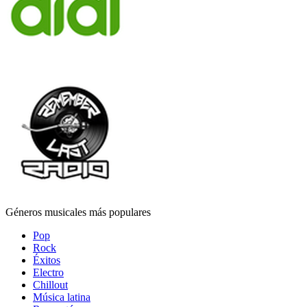
Géneros musicales más populares
Pop
Rock
Éxitos
Electro
Chillout
Música latina