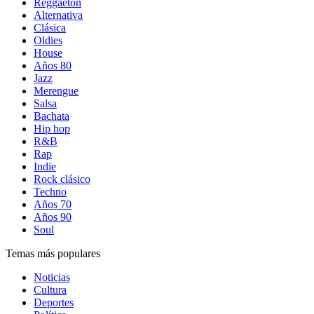
Reggaetón
Alternativa
Clásica
Oldies
House
Años 80
Jazz
Merengue
Salsa
Bachata
Hip hop
R&B
Rap
Indie
Rock clásico
Techno
Años 70
Años 90
Soul
Temas más populares
Noticias
Cultura
Deportes