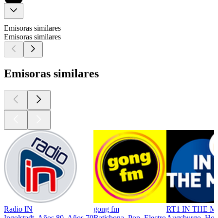
Emisoras similares
Emisoras similares
Emisoras similares
Radio IN
gong fm
RT1 IN THE M
Ingolstadt, Años 80, Años 70
Ratisbona, Pop, Electro
Augsburgo, Hous