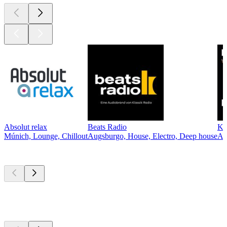
Absolut relax
Beats Radio
Kl
Múnich, Lounge, Chillout
Augsburgo, House, Electro, Deep house
Au
Los mejores
podcasts
Los mejores
podcasts
Los mejores
podcasts