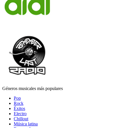
Géneros musicales más populares
Pop
Rock
Éxitos
Electro
Chillout
Música latina