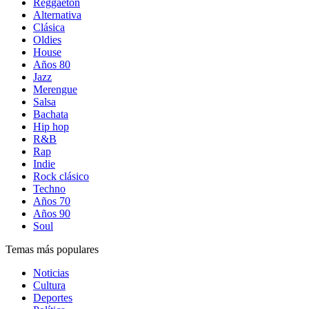
Reggaetón
Alternativa
Clásica
Oldies
House
Años 80
Jazz
Merengue
Salsa
Bachata
Hip hop
R&B
Rap
Indie
Rock clásico
Techno
Años 70
Años 90
Soul
Temas más populares
Noticias
Cultura
Deportes