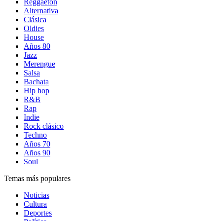
Reggaetón
Alternativa
Clásica
Oldies
House
Años 80
Jazz
Merengue
Salsa
Bachata
Hip hop
R&B
Rap
Indie
Rock clásico
Techno
Años 70
Años 90
Soul
Temas más populares
Noticias
Cultura
Deportes