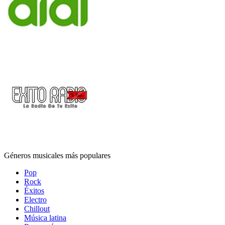
Géneros musicales más populares
Pop
Rock
Éxitos
Electro
Chillout
Música latina