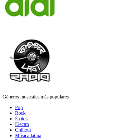
Géneros musicales más populares
Pop
Rock
Éxitos
Electro
Chillout
Música latina