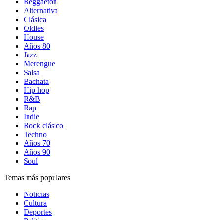
Reggaetón
Alternativa
Clásica
Oldies
House
Años 80
Jazz
Merengue
Salsa
Bachata
Hip hop
R&B
Rap
Indie
Rock clásico
Techno
Años 70
Años 90
Soul
Temas más populares
Noticias
Cultura
Deportes