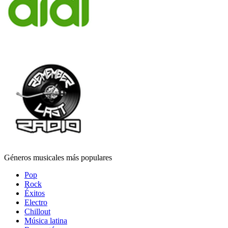
Géneros musicales más populares
Pop
Rock
Éxitos
Electro
Chillout
Música latina