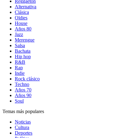
Reggaetón
Alternativa
Clásica
Oldies
House
Años 80
Jazz
Merengue
Salsa
Bachata
Hip hop
R&B
Rap
Indie
Rock clásico
Techno
Años 70
Años 90
Soul
Temas más populares
Noticias
Cultura
Deportes