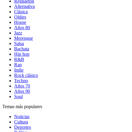
Reggaetón
Alternativa
Clásica
Oldies
House
Años 80
Jazz
Merengue
Salsa
Bachata
Hip hop
R&B
Rap
Indie
Rock clásico
Techno
Años 70
Años 90
Soul
Temas más populares
Noticias
Cultura
Deportes