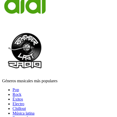
Géneros musicales más populares
Pop
Rock
Éxitos
Electro
Chillout
Música latina