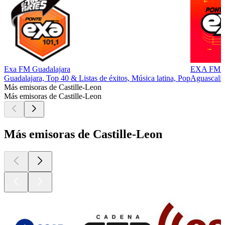
Exa FM Guadalajara
EXA FM Ag
Guadalajara, Top 40 & Listas de éxitos, Música latina, Pop
Aguascalie
Más emisoras de Castille-Leon
Más emisoras de Castille-Leon
Más emisoras de Castille-Leon