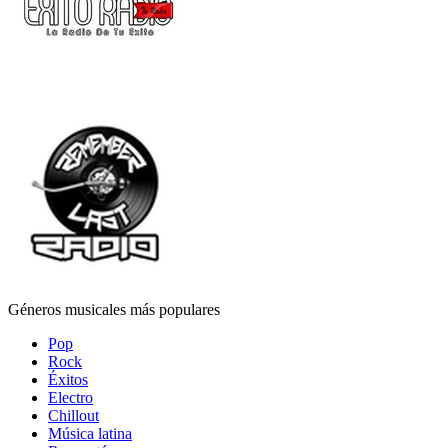
Géneros musicales más populares
Pop
Rock
Éxitos
Electro
Chillout
Música latina