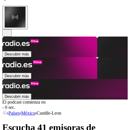
Descubrir más
Descubrir más
Descubrir más
El podcast comienza en
- 0 sec.
Países
México
Castille-Leon
Escucha 41 emisoras de