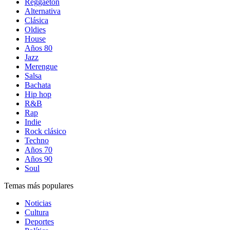
Reggaetón
Alternativa
Clásica
Oldies
House
Años 80
Jazz
Merengue
Salsa
Bachata
Hip hop
R&B
Rap
Indie
Rock clásico
Techno
Años 70
Años 90
Soul
Temas más populares
Noticias
Cultura
Deportes