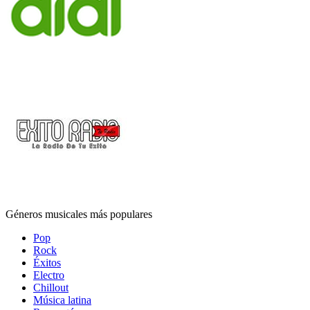
Géneros musicales más populares
Pop
Rock
Éxitos
Electro
Chillout
Música latina