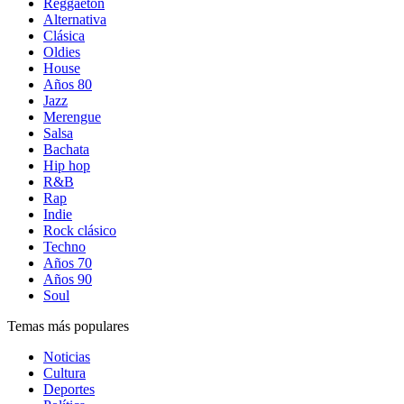
Reggaetón
Alternativa
Clásica
Oldies
House
Años 80
Jazz
Merengue
Salsa
Bachata
Hip hop
R&B
Rap
Indie
Rock clásico
Techno
Años 70
Años 90
Soul
Temas más populares
Noticias
Cultura
Deportes