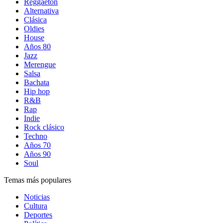
Reggaetón
Alternativa
Clásica
Oldies
House
Años 80
Jazz
Merengue
Salsa
Bachata
Hip hop
R&B
Rap
Indie
Rock clásico
Techno
Años 70
Años 90
Soul
Temas más populares
Noticias
Cultura
Deportes