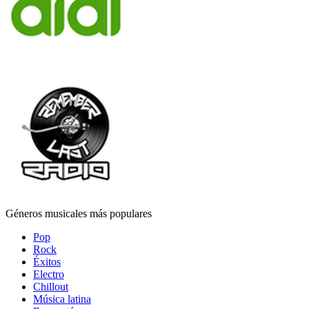
Géneros musicales más populares
Pop
Rock
Éxitos
Electro
Chillout
Música latina