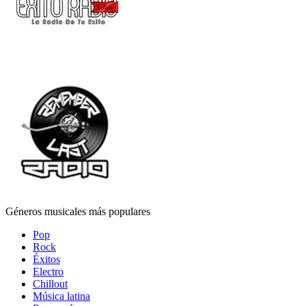
Géneros musicales más populares
Pop
Rock
Éxitos
Electro
Chillout
Música latina