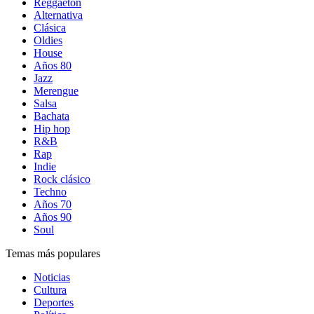
Reggaetón
Alternativa
Clásica
Oldies
House
Años 80
Jazz
Merengue
Salsa
Bachata
Hip hop
R&B
Rap
Indie
Rock clásico
Techno
Años 70
Años 90
Soul
Temas más populares
Noticias
Cultura
Deportes