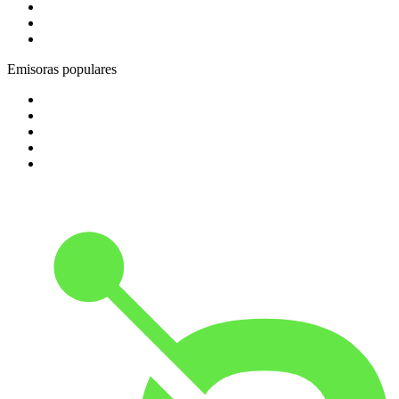
3
.
Cadena Dial 91.7 FM
4
.
COPE MADRID
5
.
Costa Del Mar - Chillout
Emisoras populares
1
.
A Mississippi Blues
2
.
1.FM - Classic Country
3
.
Radio Paradise
4
.
Spreeradio 80er
5
.
1.FM - Hot Country