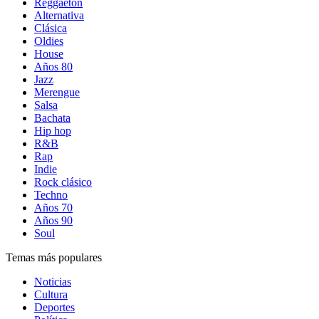
Reggaetón
Alternativa
Clásica
Oldies
House
Años 80
Jazz
Merengue
Salsa
Bachata
Hip hop
R&B
Rap
Indie
Rock clásico
Techno
Años 70
Años 90
Soul
Temas más populares
Noticias
Cultura
Deportes