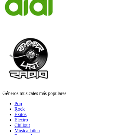
Géneros musicales más populares
Pop
Rock
Éxitos
Electro
Chillout
Música latina