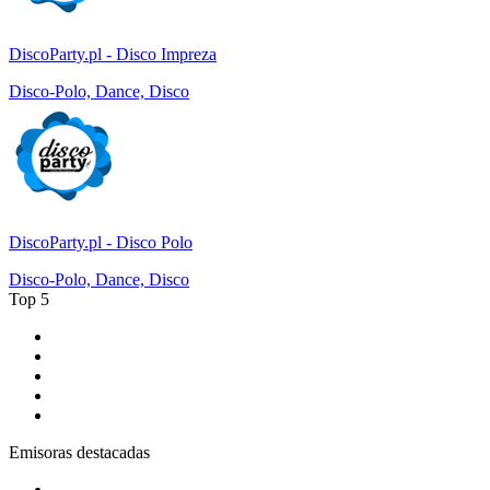
DiscoParty.pl - Disco Impreza
Disco-Polo, Dance, Disco
DiscoParty.pl - Disco Polo
Disco-Polo, Dance, Disco
Top 5
1
.
CADENA 100
2
.
Los 40 Principales España
3
.
Los 40 Classic
4
.
KISS FM España
5
.
esRadio
Emisoras destacadas
1
.
Gozadera FM