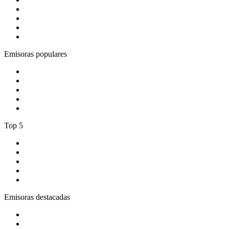
2
.
ABC Lounge
3
.
Cadena Dial 91.7 FM
4
.
COPE MADRID
5
.
Costa Del Mar - Chillout
Emisoras populares
1
.
A Mississippi Blues
2
.
1.FM - Classic Country
3
.
Radio Paradise
4
.
Spreeradio 80er
5
.
1.FM - Hot Country
Top 5
1
.
CADENA 100
2
.
Los 40 Principales España
3
.
Los 40 Classic
4
.
KISS FM España
5
.
esRadio
Emisoras destacadas
1
.
Gozadera FM
2
.
ABC Lounge