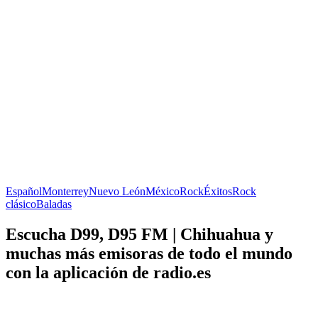
Español
Monterrey
Nuevo León
México
Rock
Éxitos
Rock
clásico
Baladas
Escucha D99, D95 FM | Chihuahua y
muchas más emisoras de todo el mundo
con la aplicación de radio.es