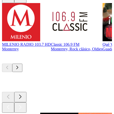
MILENIO RADIO 103.7 HD
Classic 106.9 FM
Qué V
Monterrey
Monterrey, Rock clásico, Oldies
Guadal
Los mejores
podcasts
Los mejores
podcasts
Los mejores
podcasts