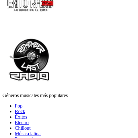
Géneros musicales más populares
Pop
Rock
Éxitos
Electro
Chillout
Música latina