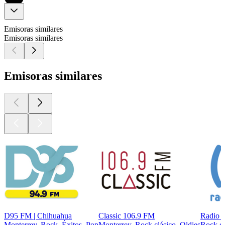
Emisoras similares
Emisoras similares
Emisoras similares
D95 FM | Chihuahua
Classic 106.9 FM
Radio 
Monterrey, Rock, Éxitos, Pop
Monterrey, Rock clásico, Oldies
Rock cl