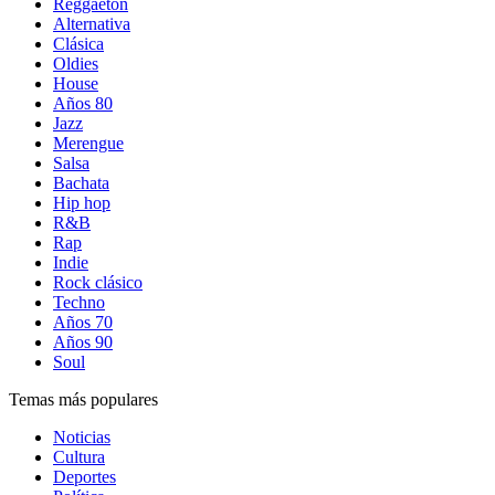
Reggaetón
Alternativa
Clásica
Oldies
House
Años 80
Jazz
Merengue
Salsa
Bachata
Hip hop
R&B
Rap
Indie
Rock clásico
Techno
Años 70
Años 90
Soul
Temas más populares
Noticias
Cultura
Deportes