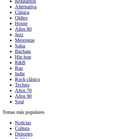
Reggaetón
Alternativa
Clásica
Oldies
House
Años 80
Jazz
Merengue
Salsa
Bachata
Hip hop
R&B
Rap
Indie
Rock clásico
Techno
Años 70
Años 90
Soul
Temas más populares
Noticias
Cultura
Deportes