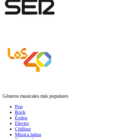
Géneros musicales más populares
Pop
Rock
Éxitos
Electro
Chillout
Música latina