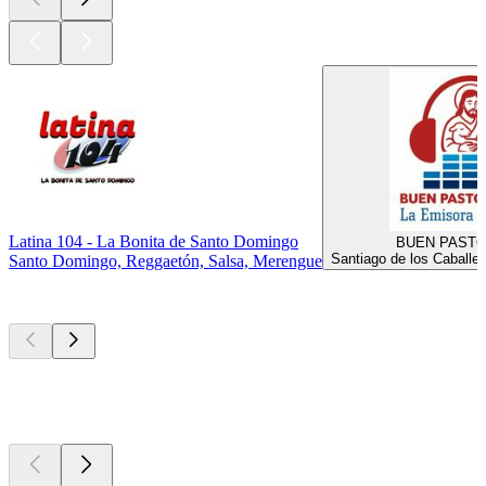
Latina 104 - La Bonita de Santo Domingo
BUEN PASTO
Santiago de los Caballer
Santo Domingo, Reggaetón, Salsa, Merengue
Los mejores
podcasts
Los mejores
podcasts
Los mejores
podcasts