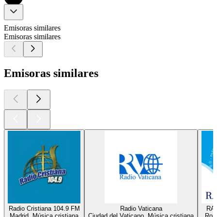
Emisoras similares
Emisoras similares
Emisoras similares
Radio Cristiana 104.9 FM
Radio Vaticana
RAD
Madrid, Música cristiana
Ciudad del Vaticano, Música cristiana
Roma