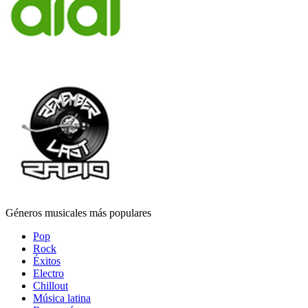
Géneros musicales más populares
Pop
Rock
Éxitos
Electro
Chillout
Música latina