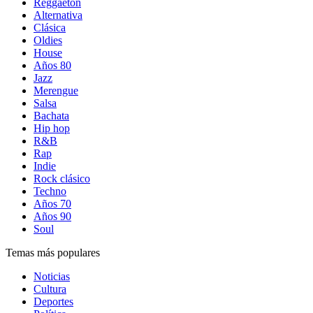
Reggaetón
Alternativa
Clásica
Oldies
House
Años 80
Jazz
Merengue
Salsa
Bachata
Hip hop
R&B
Rap
Indie
Rock clásico
Techno
Años 70
Años 90
Soul
Temas más populares
Noticias
Cultura
Deportes