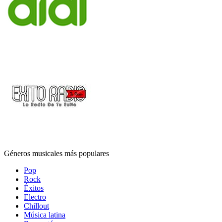
Géneros musicales más populares
Pop
Rock
Éxitos
Electro
Chillout
Música latina