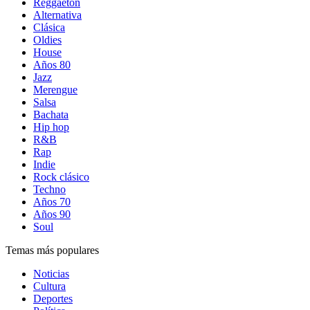
Reggaetón
Alternativa
Clásica
Oldies
House
Años 80
Jazz
Merengue
Salsa
Bachata
Hip hop
R&B
Rap
Indie
Rock clásico
Techno
Años 70
Años 90
Soul
Temas más populares
Noticias
Cultura
Deportes